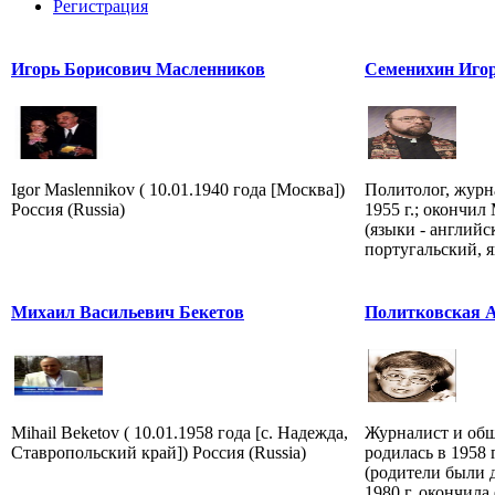
Регистрация
Игорь Борисович Масленников
Семенихин Игор
Igor Maslennikov ( 10.01.1940 года [Москва])
Политолог, журна
Россия (Russia)
1955 г.; окончи
(языки - английс
португальский, я
Михаил Васильевич Бекетов
Политковская 
Mihail Beketov ( 10.01.1958 года [с. Надежда,
Журналист и общ
Ставропольский край]) Россия (Russia)
родилась в 1958
(родители были 
1980 г. окончила 