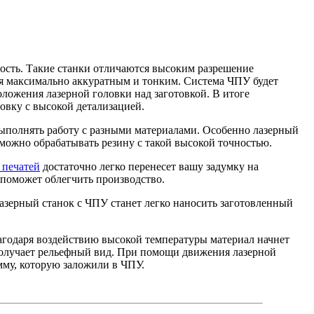
рость. Такие станки отличаются высоким разрешение
ся максимально аккуратным и тонким. Система ЧПУ будет
оложения лазерной головки над заготовкой. В итоге
овку с высокой детализацией.
ыполнять работу с разными материалами. Особенно лазерный
зможно обрабатывать резину с такой высокой точностью.
 печатей
достаточно легко перенесет вашу задумку на
 поможет облегчить производство.
лазерный станок с ЧПУ станет легко наносить заготовленный
агодаря воздействию высокой температуры материал начнет
и получает рельефный вид. При помощи движения лазерной
мму, которую заложили в ЧПУ.