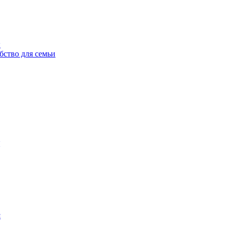
ы
бство для семьи
н