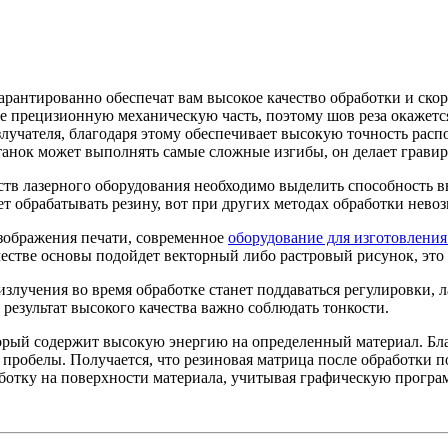
арантированно обеспечат вам высокое качество обработки и ско
е прецизионную механическую часть, поэтому шов реза окажет
лучателя, благодаря этому обеспечивает высокую точность расп
анок может выполнять самые сложные изгибы, он делает гравир
в лазерного оборудования необходимо выделить способность в
ет обрабатывать резину, вот при других методах обработки нево
зображения печати, современное
оборудование для изготовления
честве основы подойдет векторный либо растровый рисунок, это
злучения во время обработке станет поддаваться регулировки, 
 результат высокого качества важно соблюдать тонкости.
оторый содержит высокую энергию на определенный материал. Бл
ны пробелы. Получается, что резиновая матрица после обработк
ботку на поверхности материала, учитывая графическую програ