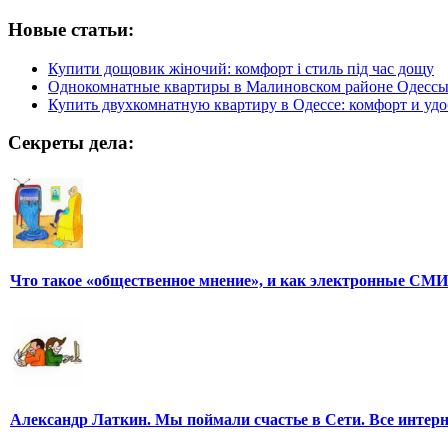
Новые статьи:
Купити дощовик жіночий: комфорт і стиль під час дощу
Однокомнатные квартиры в Малиновском районе Одесс
Купить двухкомнатную квартиру в Одессе: комфорт и удо
Секреты дела:
Что такое «общественное мнение», и как электронные СМИ
Александр Латкин. Мы поймали счастье в Сети. Все интер