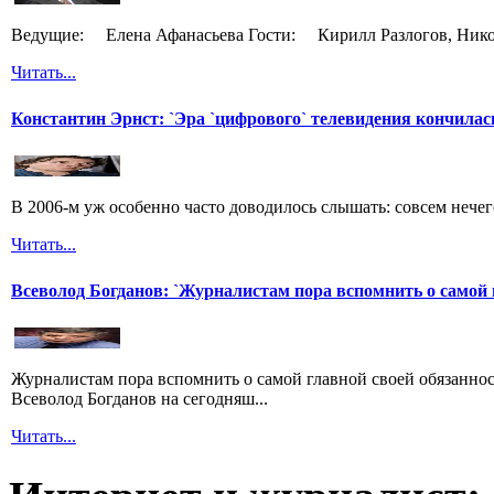
Ведущие: Елена Афанасьева Гости: Кирилл Разлогов, Нико
Читать...
Константин Эрнст: `Эра `цифрового` телевидения кончилас
В 2006-м уж особенно часто доводилось слышать: совсем нечег
Читать...
Всеволод Богданов: `Журналистам пора вспомнить о самой 
Журналистам пора вспомнить о самой главной своей обязанност
Всеволод Богданов на сегодняш...
Читать...