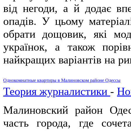
від негоди, а й додає вп
опадів. У цьому матеріал
обрати дощовик, які мод
українок, а також порів
найкращих варіантів на ри
Однокомнатные квартиры в Малиновском районе Одессы
Теория журналистики
-
Но
Малиновский район Оде
часть города, где сочет