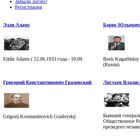
Забыли логин?
Регистрация
Эдди Адамс
Борис Юльевич
Eddie Adams ( 12.06.1933 года - 19.09
Boris Kagarlitskiy
(Russia)
Григорий Константинович Градовский
Листьев Владис
Бывший генерал
Grigorij Konstantinovich Gradovskij
Общественное Ро
президент незав