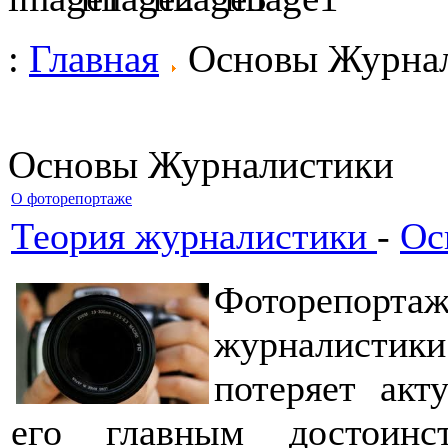
:
Главная
Основы Журна
Основы Журналистики
О фоторепортаже
Теория журналистики
-
Ос
Фоторепорта
журналистик
потеряет акт
его главным достоинс