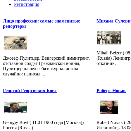
Регистрация
Лицо профессии: самые знаменитые
Михаил Сулеви
репортеры
Mihail Beizer ( 0
Джозеф Пулитцер. Венгерский иммигрант,
(Russia) Ленингр
отставной солдат Гражданской войны,
отказник.
Пулитцер нашел себя в журналистике
случайно: написал ...
Георгий Георгиевич Бовт
Роберт Новак
Georgiy Bovt ( 11.01.1960 года [Москва])
Robert Novak ( 2
Россия (Russia)
Иллинойс]- 18.0