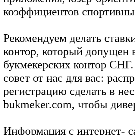
коэффициентов спортивны
Рекомендуем делать ставки
контор, который допущен 
букмекерских контор СНГ
совет от нас для вас: расп
регистрацию сделать в нес
bukmeker.com, чтобы диве
Информация с интернет- 