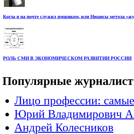
Когда я на почте служил ямщиком, или Нюансы метода «ж
РОЛЬ СМИ В ЭКОНОМИЧЕСКОМ РАЗВИТИИ РОССИИ
Популярные журналис
Лицо профессии: самые
Юрий Владимирович А
Андрей Колесников