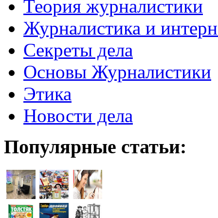
Теория журналистики
Журналистика и интерн
Секреты дела
Основы Журналистики
Этика
Новости дела
Популярные статьи: