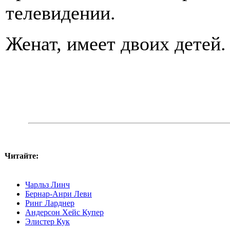
телевидении.
Женат, имеет двоих детей.
Читайте:
Чарльз Линч
Бернар-Анри Леви
Ринг Ларднер
Андерсон Хейс Купер
Элистер Кук