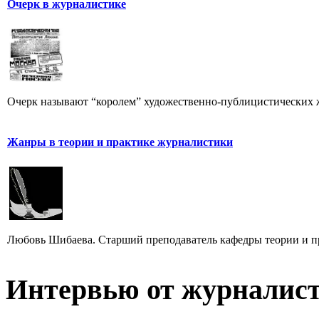
Очерк в журналистике
Очерк называют “королем” художественно-публицистических 
Жанры в теории и практике журналистики
Любовь Шибаева. Старший преподаватель кафедры теории и п
Интервью от журналист