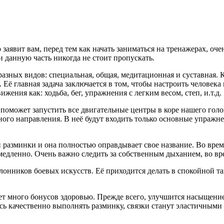
заявит вам, перед тем как начать заниматься на тренажерах, о
и данную часть никогда не стоит пропускать.
азных видов: специальная, общая, медитационная и суставная. 
 Её главная задача заключается в том, чтобы настроить человек
жения как: ходьба, бег, упражнения с легким весом, степ, и.т.д.
поможет запустить все двигательные центры в коре нашего голо
ного направления. В неё будут входить только основные упражне
 разминки и она полностью оправдывает свое название. Во врем
медленно. Очень важно следить за собственным дыханием, во в
онников боевых искусств. Её приходится делать в спокойной та
ет много бонусов здоровью. Прежде всего, улучшится насыщение
сь качественно выполнять разминку, связки станут эластичным