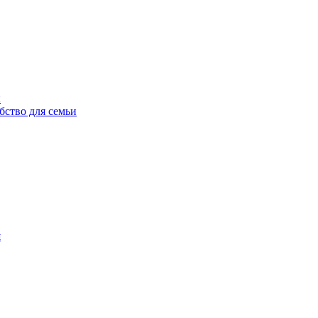
ы
бство для семьи
н