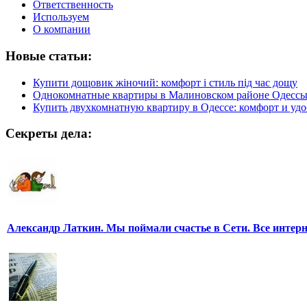
Ответственность
Используем
О компании
Новые статьи:
Купити дощовик жіночий: комфорт і стиль під час дощу
Однокомнатные квартиры в Малиновском районе Одесс
Купить двухкомнатную квартиру в Одессе: комфорт и удо
Секреты дела:
Александр Латкин. Мы поймали счастье в Сети. Все интер