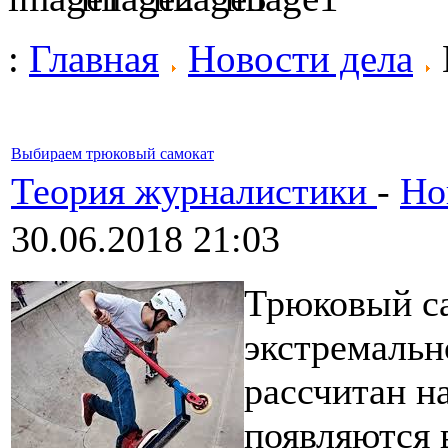
:
Главная
Новости дела
Выбираем трюковый самокат
Теория журналистики
-
Но
30.06.2018 21:03
Трюковый са
экстремально
рассчитан н
появляются 