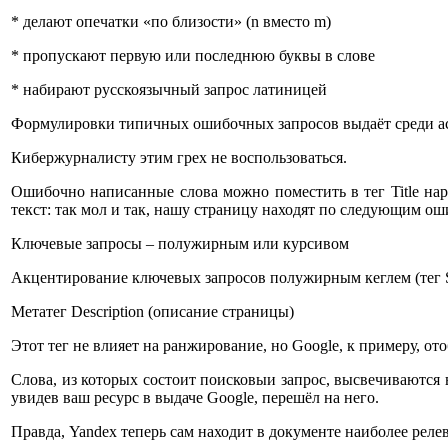
* делают опечатки «по близости» (n вместо m)
* пропускают первую или последнюю буквы в слове
* набирают русскоязычный запрос латиницей
Формулировки типичных ошибочных запросов выдаёт среди ас
Кибержурналисту этим грех не воспользоваться.
Ошибочно написанные слова можно поместить в тег Title нар
текст: так мол и так, нашу страницу находят по следующим 
Ключевые запросы – полужирным или курсивом
Акцентирование ключевых запросов полужирным кеглем (тег S
Метатег Description (описание страницы)
Этот тег не влияет на ранжирование, но Google, к примеру, ото
Слова, из которых состоит поисковыи запрос, высвечиваются в 
увидев ваш ресурс в выдаче Google, перешёл на него.
Правда, Yandex теперь сам находит в документе наиболее реле