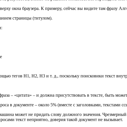
аверху окна браузера. К примеру, сейчас вы видите там фразу Ал
ванием страницы (титулом).
и:
е
щью тегов H1, H2, H3 и т. д., поскольку поисковики текст внут
раза – «цитата» – и должна присутствовать в тексте, быть может,
оса в документе – около 5% (вместе с заголовками, текстами ссы
ашина может не придать слову должного значения. Чрезмерный 
осами текст неприятно, доверия такой документ не вызывает.