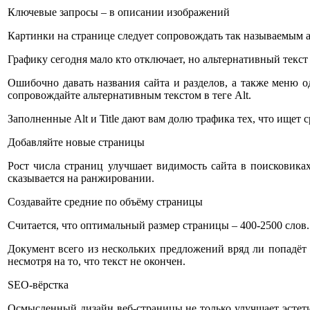
Ключевые запросы – в описании изображений
Картинки на странице следует сопровождать так называемым аль
Графику сегодня мало кто отключает, но альтернативный текст
Ошибочно давать названия сайта и разделов, а также меню о
сопровождайте альтернативным текстом в теге Alt.
Заполненные Alt и Title дают вам долю трафика тех, что ищет 
Добавляйте новые страницы
Рост числа страниц улучшает видимость сайта в поисковик
сказывается на ранжировании.
Создавайте средние по объёму страницы
Считается, что оптимальный размер страницы – 400-2500 слов. 
Документ всего из нескольких предложений вряд ли попадёт
несмотря на то, что текст не окончен.
SEO-вёрстка
Осмысленный дизайн веб-страницы не только улучшает эстет