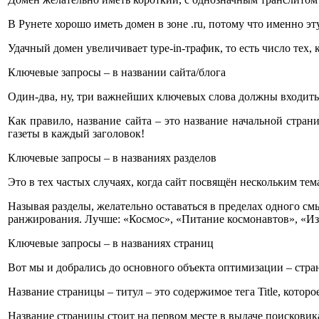
В Рунете хорошо иметь домен в зоне .ru, потому что именно э
Удачный домен увеличивает type-in-трафик, то есть число тех, 
Ключевые запросы – в названии сайта/блога
Один-два, ну, три важнейших ключевых слова должны входить 
Как правило, название сайта – это название начальной стран
газеты в каждый заголовок!
Ключевые запросы – в названиях разделов
Это в тех частых случаях, когда сайт посвящён нескольким тем
Называя разделы, желательно оставаться в пределах одного см
ранжирования. Лучше: «Космос», «Питание космонавтов», «Из
Ключевые запросы – в названиях страниц
Вот мы и добрались до основного объекта оптимизации – стра
Название страницы – титул – это содержимое тега Title, кото
Название страницы стоит на первом месте в выдаче поисковика 