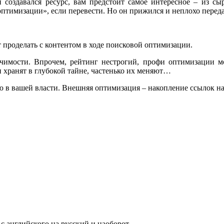
создавался ресурс, вам предстоит самое интересное – из сы
птимизации», если перевести. Но он прижился и неплохо передаё
 проделать с контентом в ходе поисковой оптимизации.
имости. Впрочем, рейтинг нестрогий, профи оптимизации мо
 хранят в глубокой тайне, частенько их меняют…
ю в вашей власти. Внешняя оптимизация – накопление ссылок на 
с английского на русский и наоборот.