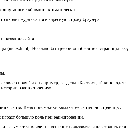
ту зону многие вбивают автоматически.
кто вводит «урл» сайта в адресную строку браузера.
в название сайта.
ицы (index.html). Но было бы грубой ошибкой все страницы ре
ам.
ыслового поля. Так, например, разделы «Космос», «Свиноводство
 истории ракетостроения».
ницы сайта. Ведь поисковики выдают не сайты, но страницы.
рое играет большую роль при ранжировании.
и, разумеется, влияет на решение пользователя переходить или 