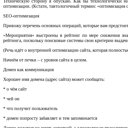
Техническую сторону я опускаю. Как бы технологически ни 
оптимизации. (Кстати, тавтологичный термин: «оптимизация о
SEO-оптимизация
Привожу перечень основных операций, которые вам предстоит
«Мероприятия» выстроены в рейтинг по мере снижения знач
рейтинга, поскольку поисковые системы свои критерии выдачи
(Речь идёт о внутренней оптимизации сайта, которая полность
Начнём от печки – с уровня сайта в целом.
Домен как коммуникация
Хорошее имя домена (адрес сайта) может сообщать:
* о чём сайт
* чей он
* что получит пользователь
* домен попросту забавляет и тем запоминается
Домен желательно иметь короткий, с однозначным транслитом 