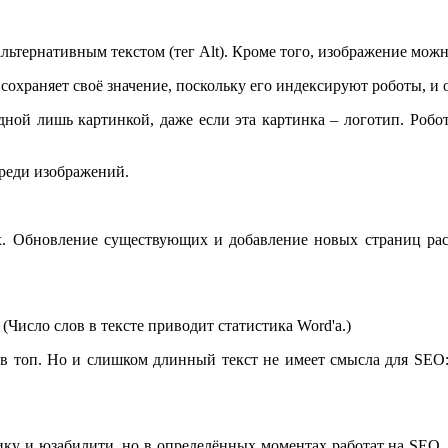
тернативным текстом (тег Alt). Кроме того, изображение можно о
 сохраняет своё значение, поскольку его индексируют роботы, и
дной лишь картинкой, даже если эта картинка – логотип. Робо
среди изображений.
ах. Обновление существующих и добавление новых страниц рас
(Число слов в тексте приводит статистика Word'а.)
 в топ. Но и слишком длинный текст не имеет смысла для SEO
ику и юзабилити, но в определённых моментах работат на SEO.