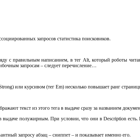
социированных запросов статистика поисковиков.
яду с правильным написанием, в тег Alt, который роботы читаю
ошибочным запросам – следует перечисление…
trong) или курсивом (тег Em) несколько повышает ранг страниц
бражают текст из этого тега в выдаче сразу за названием докумен
выдаче полужирным. При условии, что они в Description есть. По 
вантный запросу абзац – сниппет – и показывает именно его.