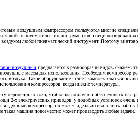
товым воздушным компрессором пользуются многие специалист
оту любых пневматических инструментов, специализированных 
м воздухом любой пневматический инструмент. Поэтому винтово
товой воздушный
предлагается в разнообразии видов, скажем, эт
воздушные массы для использования. Необходим компрессор рес
го воздуха. Такое оборудование станет комплектоваться осуши
использования компрессоров, когда низкие температуры.
оту переменного тока, чтобы благополучно обеспечивать настр
ощи 2-х электрических приводов, у подобных установок очень в
 воздушный компрессор, он может идеально выполнять работу б
чнее такая машина повсеместно может производить любые задачи.