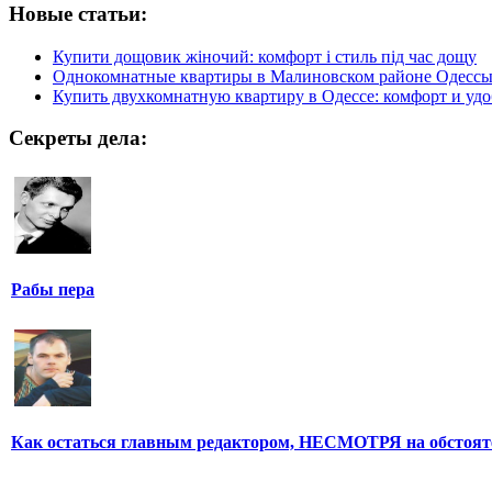
Новые статьи:
Купити дощовик жіночий: комфорт і стиль під час дощу
Однокомнатные квартиры в Малиновском районе Одесс
Купить двухкомнатную квартиру в Одессе: комфорт и удо
Секреты дела:
Рабы пера
Как остаться главным редактором, НЕСМОТРЯ на обстоят