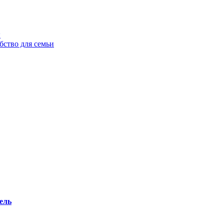
ы
бство для семьи
ель