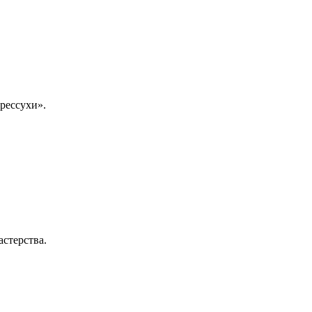
рессухи».
стерства.