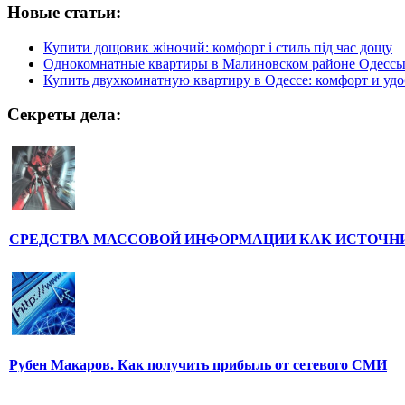
Новые статьи:
Купити дощовик жіночий: комфорт і стиль під час дощу
Однокомнатные квартиры в Малиновском районе Одесс
Купить двухкомнатную квартиру в Одессе: комфорт и удо
Секреты дела:
СРЕДСТВА МАССОВОЙ ИНФОРМАЦИИ КАК ИСТОЧН
Рубен Макаров. Как получить прибыль от сетевого СМИ