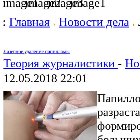
:
Главная
Новости дела
Лазерное удаление папилломы
Теория журналистики
-
Но
12.05.2018 22:01
Папилло
разраст
формиро
больших