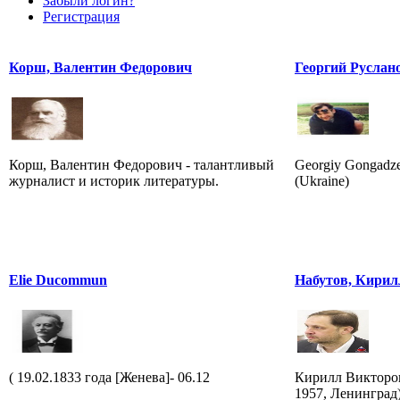
Забыли логин?
Регистрация
Корш, Валентин Федорович
Георгий Руслан
Корш, Валентин Федорович - талантливый
Georgiy Gongadz
журналист и историк литературы.
(Ukraine)
Elie Ducommun
Набутов, Кирил
( 19.02.1833 года [Женева]- 06.12
Кирилл Викторов
1957, Ленинград