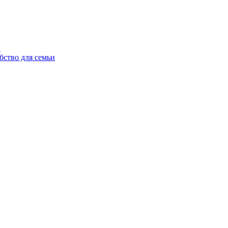
ы
бство для семьи