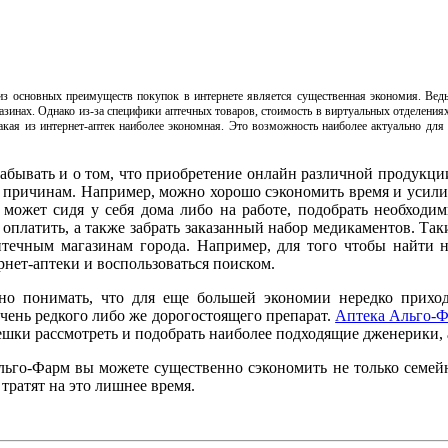
из основных преимуществ покупок в интернете является существенная экономия. Ведь
зинах. Однако из-за специфики аптечных товаров, стоимость в виртуальных отделениях п
акая из интернет-аптек наиболее экономная. Это возможность наиболее актуально дл
забывать и о том, что приобретение онлайн различной продукц
 причинам. Например, можно хорошо сэкономить время и усилия
 может сидя у себя дома либо на работе, подобрать необходи
, оплатить, а также забрать заказанный набор медикаментов. Та
птечным магазинам города. Например, для того чтобы найти 
нет-аптеки и воспользоваться поиском.
жно понимать, что для еще большей экономии нередко приход
очень редкого либо же дорогостоящего препарат.
Аптека Альго-
шки рассмотреть и подобрать наиболее подходящие дженерики, 
 Альго-Фарм вы можете существенно сэкономить не только семей
тратят на это лишнее время.