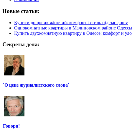
Новые статьи:
Купити дощовик жіночий: комфорт і стиль під час дощу
Однокомнатные квартиры в Малиновском районе Одесс
Купить двухкомнатную квартиру в Одессе: комфорт и удо
Секреты дела:
`О цене журналистского слова`
Говори!