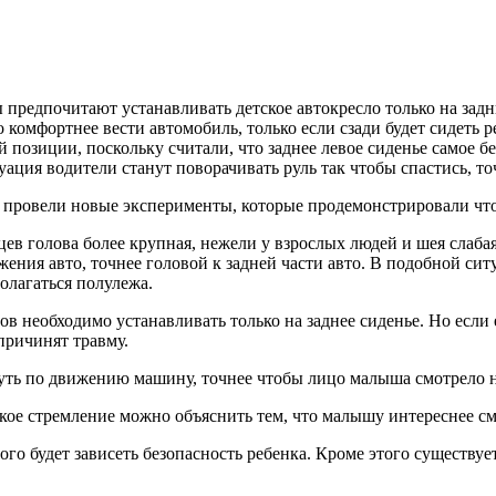
предпочитают устанавливать детское автокресло только на задн
 комфортнее вести автомобиль, только если сзади будет сидеть 
позиции, поскольку считали, что заднее левое сиденье самое бе
уация водители станут поворачивать руль так чтобы спастись, т
 провели новые эксперименты, которые продемонстрировали что 
цев голова более крупная, нежели у взрослых людей и шея слаб
жения авто, точнее головой к задней части авто. В подобной си
олагаться полулежа.
 необходимо устанавливать только на заднее сиденье. Но если е
причинят травму.
нуть по движению машину, точнее чтобы лицо малыша смотрело н
ое стремление можно объяснить тем, что малышу интереснее смо
того будет зависеть безопасность ребенка. Кроме этого существу