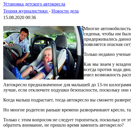
Установка детского автокресла
Теория журналистики
-
Новости дела
15.08.2020 00:36
Многие автомобилисты 
сиденья, чтобы им было
придерживались данной 
появляется опасная сит
Только недавно ученые
Как мы знаем у младен
всегда против хода дви
имел возможность расп
Автокресло предназначенное для малышей до 13-ти килограммов
лучше, если отключите подушки безопасности, поскольку они 
Когда малыш подрастает, тогда автокресло вы сможете развер
Но многие родители раньше времени разворачивают кресло, так
Только с этим вопросом не следует торопиться, поскольку от э
обратить внимание, не пришло время заменить автокресло?