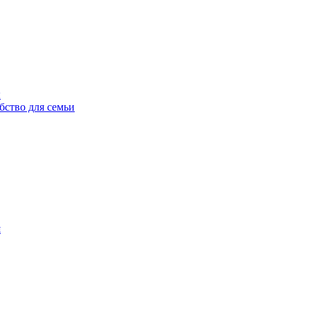
ы
бство для семьи
н