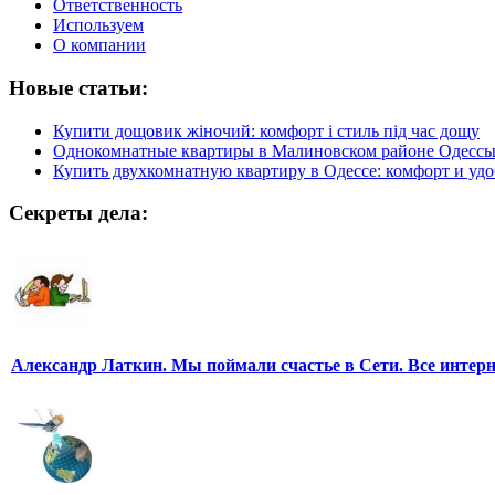
Ответственность
Используем
О компании
Новые статьи:
Купити дощовик жіночий: комфорт і стиль під час дощу
Однокомнатные квартиры в Малиновском районе Одесс
Купить двухкомнатную квартиру в Одессе: комфорт и удо
Секреты дела:
Александр Латкин. Мы поймали счастье в Сети. Все интер