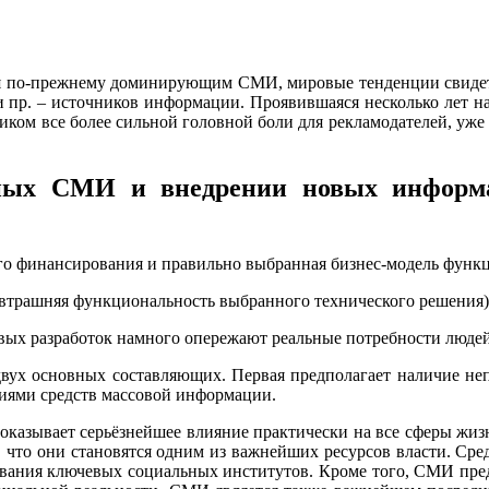
ся по-прежнему доминирующим СМИ, мировые тенденции свидете
 пр. – источников информации. Проявившаяся несколько лет на
иком все более сильной головной боли для рекламодателей, уж
нных СМИ и внедрении новых информ
ого финансирования и правильно выбранная бизнес-модель функ
завтрашняя функциональность выбранного технического решения)
овых разработок намного опережают реальные потребности людей
вух основных составляющих. Первая предполагает наличие неп
иями средств массовой информации.
оказывает серьёзнейшее влияние практически на все сферы жиз
 что они становятся одним из важнейших ресурсов власти. Ср
вания ключевых социальных институтов. Кроме того, СМИ пре