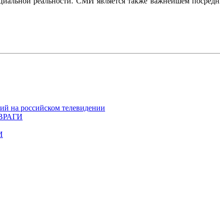
оциальной реальности. СМИ является также важнейшем посредн
ий на российском телевидении
ВРАГИ
И