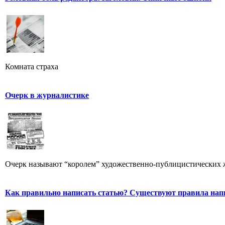
Комната страха
Очерк в журналистике
Очерк называют “королем” художественно-публицистических 
Как правильно написать статью? Существуют правила нап