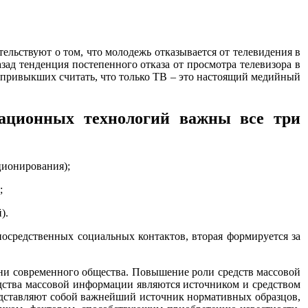
льствуют о том, что молодежь отказывается от телевидения в
зад тенденция постепенного отказа от просмотра телевизора в
е привыкших считать, что только ТВ – это настоящий медийный
ационных технологий важны все три
ционирования);
;
).
осредственных социальных контактов, вторая формируется за
ни современного общества. Повышение роли средств массовой
едства массовой информации являются источником и средством
дставляют собой важнейший источник нормативных образцов,