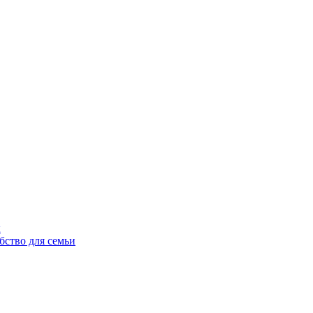
ы
бство для семьи