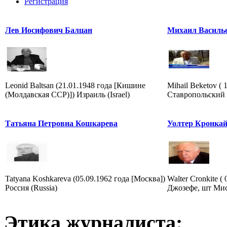
Регистрация
Лев Иосифович Балцан
Михаил Василь
Leonid Baltsan (21.01.1948 года [Кишине
Mihail Beketov ( 
(Молдавская ССР)]) Израиль (Israel)
Ставропольский к
Татьяна Петровна Кошкарева
Уолтер Кронка
Tatyana Koshkareva (05.09.1962 года [Москва])
Walter Cronkite (
Россия (Russia)
Джозефе, шт Мис
Этика журналиста: