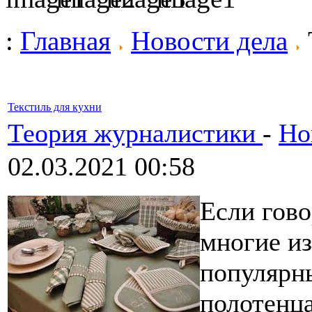
:
Главная
Новости дела
Текстиль для кухни
Теория журналистики
-
Но
02.03.2021 00:58
Если гово
многие из
популярны
полотенца