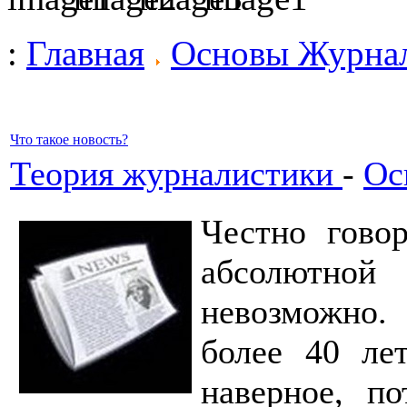
:
Главная
Основы Журна
Что такое новость?
Теория журналистики
-
Ос
Честно говор
абсолютно
невозможно
более 40 ле
наверное, п