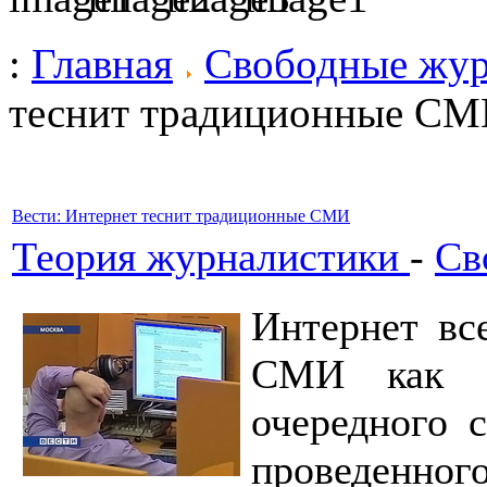
:
Главная
Свободные жу
теснит традиционные С
Вести: Интернет теснит традиционные СМИ
Теория журналистики
-
Св
Интернет вс
СМИ как и
очередного с
проведенно