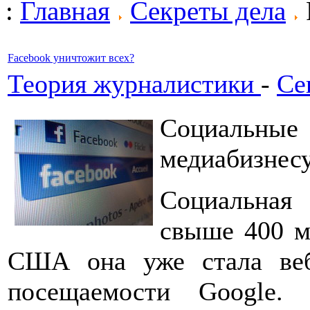
:
Главная
Секреты дела
Facebook уничтожит всех?
Теория журналистики
-
Се
Социальны
медиабизнес
Социальная
свыше 400 мл
США она уже стала ве
посещаемости Google