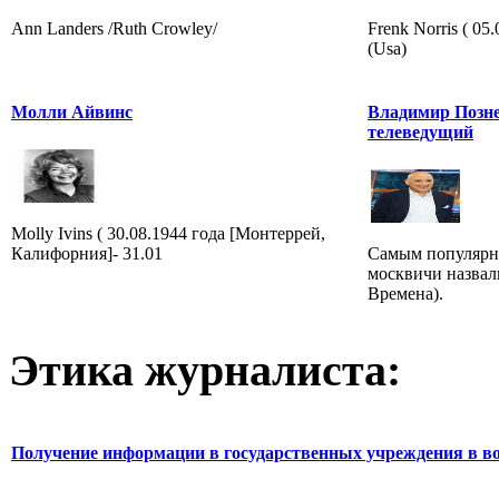
Ann Landers /Ruth Crowley/
Frenk Norris ( 0
(Usa)
Молли Айвинс
Владимир Позне
телеведущий
Molly Ivins ( 30.08.1944 года [Монтеррей,
Калифорния]- 31.01
Самым популярн
москвичи назвал
Времена).
Этика журналиста:
Получение информации в государственных учреждения в во