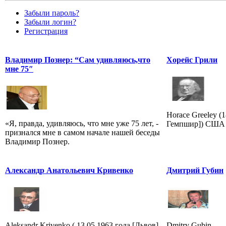
Забыли пароль?
Забыли логин?
Регистрация
Владимир Познер: “Сам удивляюсь,что
Хорейс Грили
мне 75″
Horace Greeley (
«Я, правда, удивляюсь, что мне уже 75 лет, -
Гемпшир]) США 
признался мне в самом начале нашей беседы
Владимир Познер.
Александр Анатольевич Кривенко
Дмитрий Губин
Aleksandr Krivenko ( 13.05.1963 года [Львов]-
Dmitry Gubin