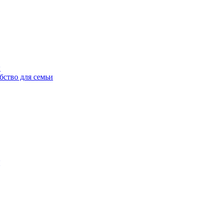
ы
бство для семьи