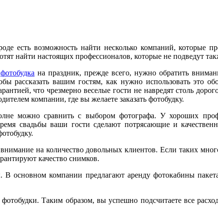
роде есть возможность найти несколько компаний, которые п
отят найти настоящих профессионалов, которые не подведут так
а
фотобудка
на праздник, прежде всего, нужно обратить внимани
обы рассказать вашим гостям, как нужно использовать это об
гарантией, что чрезмерно веселые гости не навредят столь дор
одителем компании, где вы желаете заказать фотобудку.
лне можно сравнить с выбором фотографа. У хороших профе
 время свадьбы ваши гости сделают потрясающие и качествен
отобудку.
 внимание на количество довольных клиентов. Если таких много
арантируют качество снимков.
. В основном компании предлагают аренду фотокабины пакета
фотобудки. Таким образом, вы успешно подсчитаете все расходы