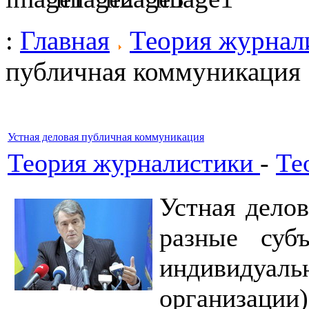
:
Главная
Теория журнал
публичная коммуникация
Устная деловая публичная коммуникация
Теория журналистики
-
Те
Устная делов
разные су
индивидуа
организации