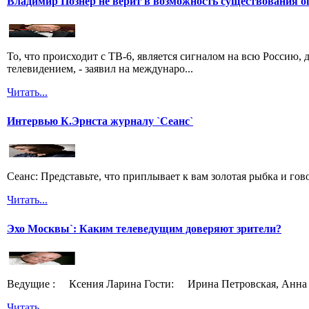
Владимир Познер не верит в возможность существования о
То, что происходит с ТВ-6, является сигналом на всю Россию
телевидением, - заявил на междунаро...
Читать...
Интервью К.Эрнста журналу `Сеанс`
Сеанс: Представьте, что приплывает к вам золотая рыбка и гов
Читать...
Эхо Москвы`: Каким телеведущим доверяют зрители?
Ведущие : Ксения Ларина Гости: Ирина Петровская, Анна 
Читать...