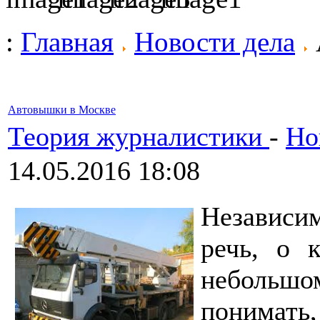
:
Главная
Новости дела
Автовышки в Москве
Теория журналистики
-
Но
14.05.2016 18:08
Независим
речь, о 
небольшо
понимать