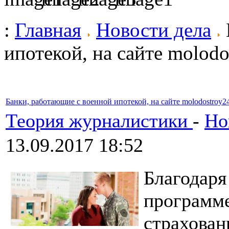
:
Главная
Новости дела
ипотекой, на сайте molodo
Банки, работающие с военной ипотекой, на сайте molodostroy24
Теория журналистики
-
Но
13.09.2017 18:52
Благодар
программ
страхова