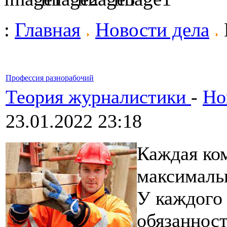
:
Главная
Новости дела
Профессия разнорабочий
Теория журналистики
-
Но
23.01.2022 23:18
Каждая ко
максималь
У каждого 
обязанност