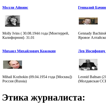
Молли Айвинс
Геннадий Бачин
Molly Ivins ( 30.08.1944 года [Монтеррей,
Gennady Bachinsky
Калифорния]- 31.01
Яровое Алтайског
Михаил Михайлович Кожокин
Лев Иосифович
Mihail Kozhokin (09.04.1954 года [Москва])
Leonid Baltsan (
Россия (Russia)
(Молдавская ССР)
Этика журналиста: