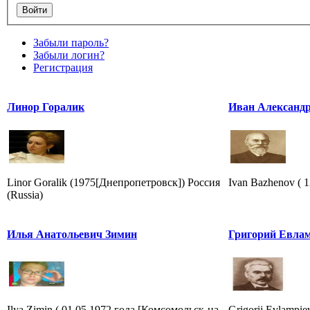
Забыли пароль?
Забыли логин?
Регистрация
Линор Горалик
Иван Александ
Linor Goralik (1975[Днепропетровск]) Россия
Ivan Bazhenov ( 1
(Russia)
Илья Анатольевич Зимин
Григорий Евлам
Ilya Zimin ( 01.05.1972 года [Комсомольск-на-
Grigorij Evlampiev