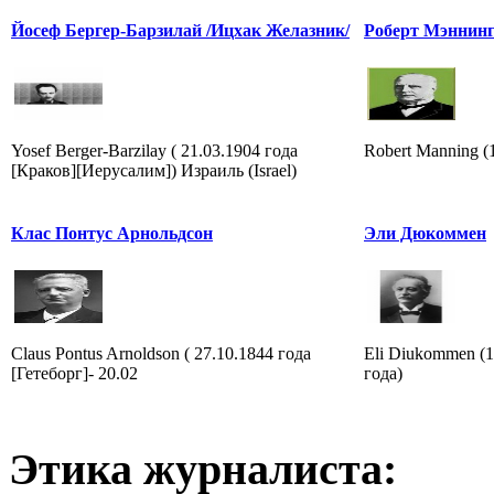
Йосеф Бергер-Барзилай /Ицхак Желазник/
Роберт Мэннин
Yosef Berger-Barzilay ( 21.03.1904 года
Robert Manning 
[Краков][Иерусалим]) Израиль (Israel)
Клас Понтус Арнольдсон
Эли Дюкоммен
Claus Pontus Arnoldson ( 27.10.1844 года
Eli Diukommen (1
[Гетеборг]- 20.02
года)
Этика журналиста: