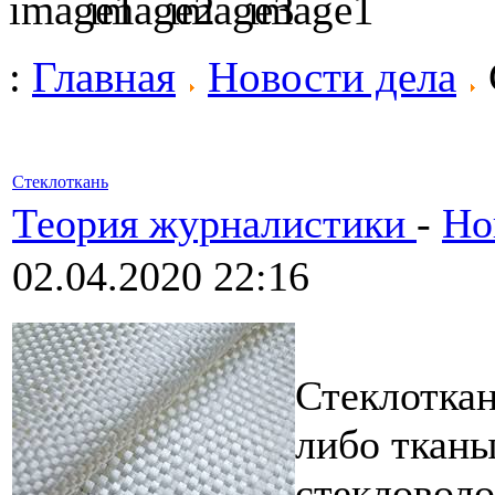
:
Главная
Новости дела
Стеклоткань
Теория журналистики
-
Но
02.04.2020 22:16
Стеклоткан
либо тканы
стекловоло