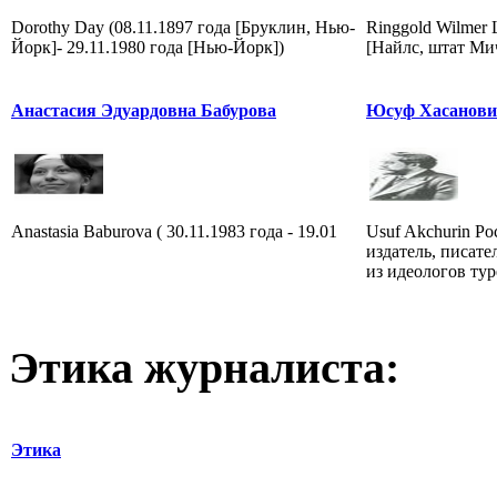
Dorothy Day (08.11.1897 года [Бруклин, Нью-
Ringgold Wilmer 
Йорк]- 29.11.1980 года [Нью-Йорк])
[Найлс, штат Мич
Анастасия Эдуардовна Бабурова
Юсуф Хасанови
Anastasia Baburova ( 30.11.1983 года - 19.01
Usuf Akchurin Ро
издатель, писате
из идеологов ту
Этика журналиста:
Этика