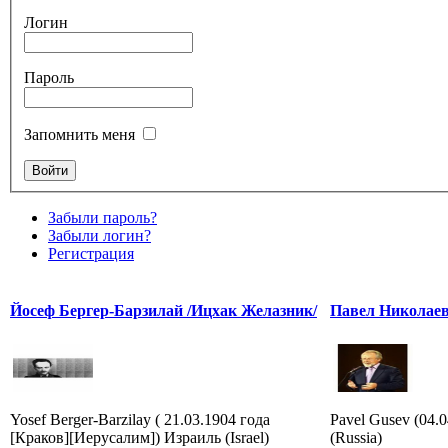
Логин
Пароль
Запомнить меня
Забыли пароль?
Забыли логин?
Регистрация
Йосеф Бергер-Барзилай /Ицхак Желазник/
Павел Николаев
Yosef Berger-Barzilay ( 21.03.1904 года
Pavel Gusev (04.
[Краков][Иерусалим]) Израиль (Israel)
(Russia)