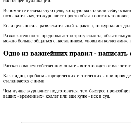
настоящей публикации.
Вспомните изначальную цель, которую вы ставили себе, осваив
познавательная, то журналист просто обязан описать то новое,
Если цель носила развлекательный характер, то журналист до
Развлекательность предполагает остроту сюжета, обязательну
можно больше общаться с наставником, «новыми коллегами», 
Одно из важнейших правил - написать о
Рассказ о вашем собственном опыте - вот что ждет от вас чита
Как видно, проблем - юридических и этических - при прове
сталкивается с ними.
Чем лучше журналист подготовится, тем быстрее произойдет 
ваших «временных» коллег или еще хуже - иск в суд.