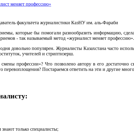
алист меняет профессию»
аватель факультета журналистики КазНУ им. аль-Фараби
риемы, которые бы помогали разнообразить информацию, сдел
 приемов - так называемый метод «журналист меняет профессию»
егодня довольно популярен. Журналисты Казахстана часто испол
оституток, учителей и стриптизерш.
 смены профессии»? Что позволено автору в его достаточно 
го перевоплощения? Постараемся ответить на эти и другие мног
налисту:
м знают только специалисты;