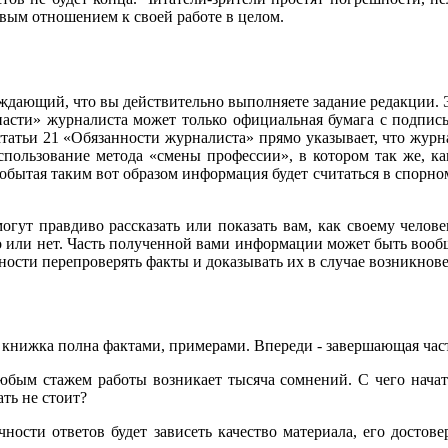
вым отношением к своей работе в целом.
ерждающий, что вы действительно выполняете задание редакции.
«спасти» журналиста может только официальная бумага с подпис
татьи 21 «Обязанности журналиста» прямо указывает, что журна
пользование метода «смены профессии», в котором так же, ка
добытая таким вот образом информация будет считаться в спорно
ут правдиво рассказать или показать вам, как своему человек
это или нет. Часть полученной вами информации может быть вооб
ности перепроверять факты и доказывать их в случае возникнов
 книжка полна фактами, примерами. Впереди - завершающая часть 
 любым стажем работы возникает тысяча сомнений. С чего нача
ть не стоит?
ности ответов будет зависеть качество материала, его достове