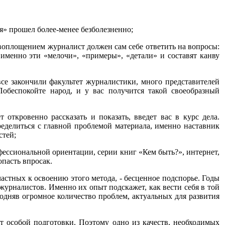
я» прошел более-менее безболезненно;
ревоплощением журналист должен сам себе ответить на вопросы:
именно эти «мелочи», «примеры», «детали» и составят канву
се закончили факультет журналистики, много представителей
Побеспокойте народ, и у вас получится такой своеобразный
откровенно рассказать и показать, введет вас в курс дела.
еделиться с главной проблемой материала, именно наставник
стей;
фессиональной ориентации, серии книг «Кем быть?», интернет,
опасть впросак.
частных к освоению этого метода, - бесценное подспорье. Годы
урналистов. Именно их опыт подскажет, как вести себя в той
подняв огромное количество проблем, актуальных для развития
т особой подготовки. Поэтому одно из качеств, необходимых