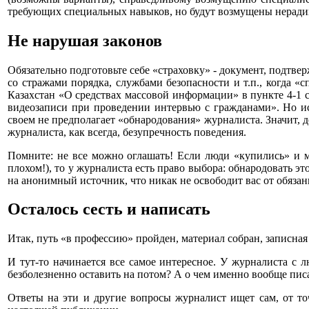
требующих специальных навыков, но будут возмущены неради
Не нарушая законов
Обязательно подготовьте себе «страховку» - документ, подтв
со стражами порядка, службами безопасности и т.п., когда 
Казахстан «О средствах массовой информации» в пункте 4-1 с
видеозаписи при проведении интервью с гражданами». Но ис
своем не предполагает «обнародования» журналиста. Значит, 
журналиста, как всегда, безупречность поведения.
Помните: не все можно оглашать! Если люди «купились» и мог
плохом!), то у журналиста есть право выбора: обнародовать 
на анонимный источник, что никак не освободит вас от обязан
Осталось сесть и написать
Итак, путь «в профессию» пройден, материал собран, записная
И тут-то начинается все самое интересное. У журналиста с
безболезненно оставить на потом? А о чем именно вообще писа
Ответы на эти и другие вопросы журналист ищет сам, от точ