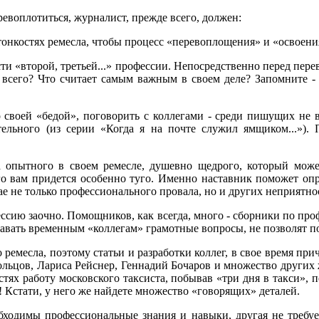
ревоплотиться, журналист, прежде всего, должен:
тонкостях ремесла, чтобы процесс «перевоплощения» и «освоени
сти «второй, третьей...» профессии. Непосредственно перед пе
 всего? Что считает самым важным в своем деле? Запомните - 
 своей «бедой», поговорить с коллегами - среди пишущих не в
тельного (из серии «Когда я на почте служил ямщиком...»). 
а опытного в своем ремесле, душевно щедрого, который может 
о вам придется особенно туго. Именно наставник поможет опр
е не только профессионального провала, но и других неприятно
ессию заочно. Помощников, как всегда, много - сборники по про
давать временным «коллегам» грамотные вопросы, не позволят п
 ремесла, поэтому статьи и разработки коллег, в свое время при
ьцов, Лариса Рейснер, Геннадий Бочаров и множество других ж
тях работу московского таксиста, побывав «три дня в такси», 
! Кстати, у него же найдете множество «говорящих» деталей.
обходимы профессиональные знания и навыки, другая не требуе