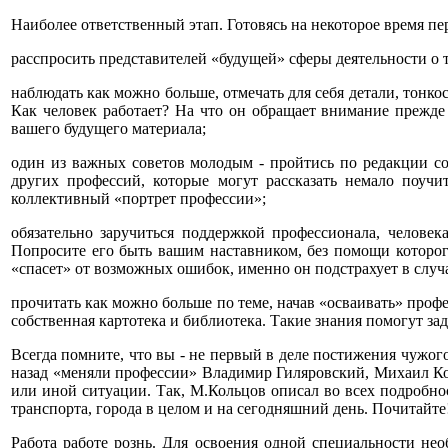
Наиболее ответственный этап. Готовясь на некоторое время пе
расспросить представителей «будущей» сферы деятельности о 
наблюдать как можно больше, отмечать для себя детали, тонко
Как человек работает? На что он обращает внимание прежде
вашего будущего материала;
один из важных советов молодым - пройтись по редакции со
других профессий, которые могут рассказать немало поучи
коллективный «портрет профессии»;
обязательно заручиться поддержкой профессионала, человек
Попросите его быть вашим наставником, без помощи которог
«спасет» от возможных ошибок, именно он подстрахует в случа
прочитать как можно больше по теме, начав «осваивать» проф
собственная картотека и библиотека. Такие знания помогут за
Всегда помните, что вы - не первый в деле постижения чужого
назад «меняли профессии» Владимир Гиляровский, Михаил Кол
или иной ситуации. Так, М.Кольцов описал во всех подробнос
транспорта, города в целом и на сегодняшний день. Почитайте
Работа работе рознь. Для освоения одной специальности не