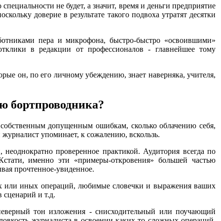
 специальности не будет, а значит, время и деньги предприятие
скольку доверие в результате такого подвоха утратят десятки
аботниками пера и микрофона, быстро-быстро «освоившими»
тклики в редакции от профессионалов - главнейшее тому
рые он, по его личному убеждению, знает наверняка, учителя,
ию бортпроводника?
ко собственным допущенным ошибкам, сколько облачению себя,
й журналист упоминает, к сожалению, вскользь.
, неоднократно проверенное практикой. Аудитория всегда по
Кстати, именно эти «примеры-откровения» большей частью
ывая прочтенное-увиденное.
ех или иных операций, любимые словечки и выражения ваших
 сценарий и т.д.
 неверный тон изложения - снисходительный или поучающий
ловкость журналиста в освоении каких-то сложных операций,