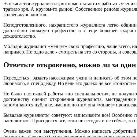
Это касается журналистов, которые пытаются работать ученикам
тратило зря. А кругом-то рынок! Собственное реноме журнали
коллег-журналистов.
Неподготовленного, нахрапистого журналиста легко обвин
достаточно сложную профессию и с еще большей скорост
доказательство.
Молодой журналист «меняет» свою профессию, чаще всего, на 
например. Но одно дело - смотреть на это со стороны, и совер
Ответьте откровенно, можно ли за оди
Переодеться, раздать пассажирам ужин и написать об этом п
любимого, в спецодежду. Но ведь это далеко не все «тонкости
Не было настоящей работы «по специальности», не получитс
достоинству оценит откровения журналиста, выстраданны
запоминаются публике, именно по ним она «узнает» произвед
Бывалые журналисты советуют: записывайте все! Особенно 
наставников. Пригодится все, если не сегодня и не сейчас, то 
Очень важен тон выступления. Можно написать добротный 
(возможны варианты), справедливому возмущению специалист