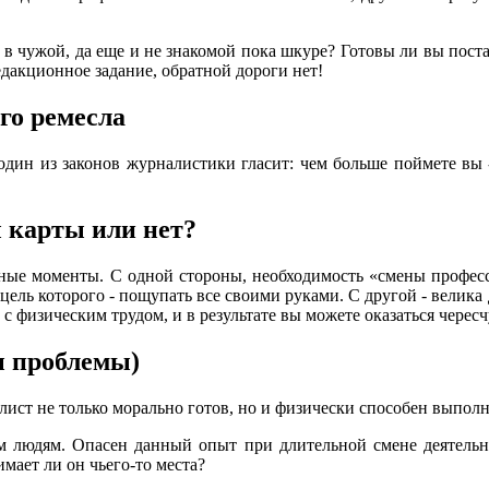
 в чужой, да еще и не знакомой пока шкуре? Готовы ли вы поста
дакционное задание, обратной дороги нет!
го ремесла
 один из законов журналистики гласит: чем больше поймете вы 
ы карты или нет?
льные моменты. С одной стороны, необходимость «смены профес
, цель которого - пощупать все своими руками. С другой - велик
с физическим трудом, и в результате вы можете оказаться черес
ы проблемы)
ст не только морально готов, но и физически способен выполнят
 людям. Опасен данный опыт при длительной смене деятельности
мает ли он чьего-то места?