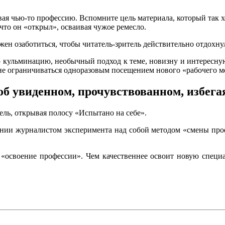
ая чью-то профессию. Вспомните цель материала, который так х
 что он «открыл», осваивая чужое ремесло.
лжен озаботиться, чтобы читатель-зритель действительно отдохн
ю кульминацию, необычный подход к теме, новизну и интересну
не ограничиваться одноразовым посещением нового «рабочего м
б увиденном, прочувствованном, избегая
тель, открывая полосу «Испытано на себе».
дении журналистом эксперимента над собой методом «смены про
«освоение профессии». Чем качественнее освоит новую специал