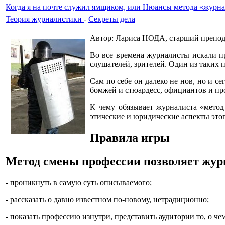
Когда я на почте служил ямщиком, или Нюансы метода «журн
Теория журналистики
-
Секреты дела
Автор: Лариса НОДА, старший препод
Во все времена журналисты искали п
слушателей, зрителей. Один из таких
Сам по себе он далеко не нов, но и с
бомжей и стюардесс, официантов и пр
К чему обязывает журналиста «метод
этические и юридические аспекты это
Правила игры
Метод смены профессии позволяет жур
- проникнуть в самую суть описываемого;
- рассказать о давно известном по-новому, нетрадиционно;
- показать профессию изнутри, представить аудитории то, о че