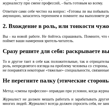
журналисту при смене профессий, - быть готовым ко всему.
Ответьте сами себе честно на вопрос: «Готовы ли вы побывать
амуницию, запаситесь терпением и помните: вы выполняете ре
2. Вхождение в роль, или тонкости чужо
Вы - на новой работе. Не бойтесь спрашивать. Помните, что
поймет ваши намерения зритель-читатель.
Сразу решите для себя: раскрываете в
То и другое таит в себе как положительные, так и отрицате
роль, непредвзятого взгляда на проблему человека со стороны
не понравятся некоторые «тяжелые» специальности, связанные 
Не перегните палку (этические сторон
Метод «смены профессии» оправдан при условии, когда журнали
Журналист не должен мешать работать и зарабатывать другим
многих людей. Журналист всегда должен спросить себя, не зани