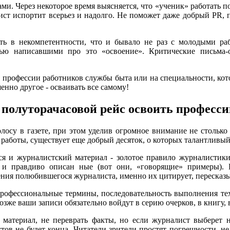
и. Через некоторое время выясняется, что «ученик» работать по
ст испортит всерьез и надолго. Не поможет даже добрый PR, по
ить в некомпетентности, что и бывало не раз с молодыми р
ью написавшими про это «освоение». Критические письма-о
профессии работников службы быта или на специальности, кото
шенно другое - осваивать все самому!
н полуторачасовой рейс освоить професс
олосу в газете, при этом уделив огромное внимание не столь
» работы, существует еще добрый десяток, о которых талантливы
я и журналистский материал - золотое правило журналистики
е и правдиво описан ные (вот они, «говорящие» примеры). 
ения полюбившегося журналиста, именно их цитирует, пересказ
профессиональные термины, последовательность выполнения т
позже ваши записи обязательно войдут в серию очерков, в книгу, в
материал, не переврать факты, но если журналист выберет
ов не будет конца. Читатели-зрители простят погрешности, не