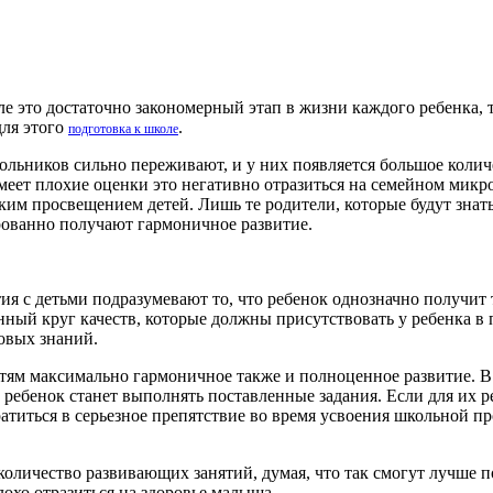
ле это достаточно закономерный этап в жизни каждого ребенка, 
для этого
.
подготовка к школе
льников сильно переживают, и у них появляется большое колич
имеет плохие оценки это негативно отразиться на семейном микр
ким просвещением детей. Лишь те родители, которые будут знать
ованно получают гармоничное развитие.
ия с детьми подразумевают то, что ребенок однозначно получит
енный круг качеств, которые должны присутствовать у ребенка в
новых знаний.
детям максимально гармоничное также и полноценное развитие. В
 ребенок станет выполнять поставленные задания. Если для их 
титься в серьезное препятствие во время усвоения школьной п
оличество развивающих занятий, думая, что так смогут лучше п
лохо отразиться на здоровье малыша.