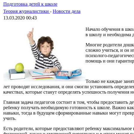
Подготовка детей к школе
Теория журналистики
-
Новости дела
13.03.2020 00:43
Начало обучения в шко
в школу и необходима 
Многие родители дошко
сложно учиться, и он 
психолого-педагогичес
помощь и они гарантир
Только не каждые занят
лет проводят исследования, и они смогли установить определ
качествах, которые станут определять успешность получения 
Главная задача педагогов состоит в том, чтобы предоставить 
ребенку получать необходимую готовность к школе. Важно как
навыки, тогда в будущем сформированные навыки могут превра
учить.
Есть родители, которые предоставляют ребенку максимальное к
физической, также и умственной перегрузке и в итоге может п