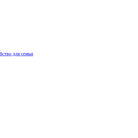
ы
бство для семьи