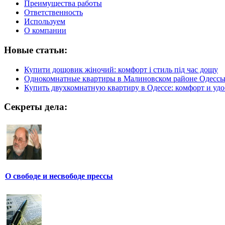
Преимущества работы
Ответственность
Используем
О компании
Новые статьи:
Купити дощовик жіночий: комфорт і стиль під час дощу
Однокомнатные квартиры в Малиновском районе Одесс
Купить двухкомнатную квартиру в Одессе: комфорт и удо
Секреты дела:
О свободе и несвободе прессы