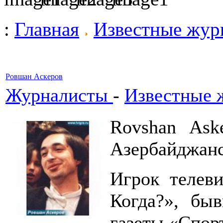
:
Главная
Известные жур
Ровшан Аскеров
Журналисты
-
Известные 
Rovshan Aske
Азербайджанс
Игрок телеви
Когда?», бы
газеты «Спор