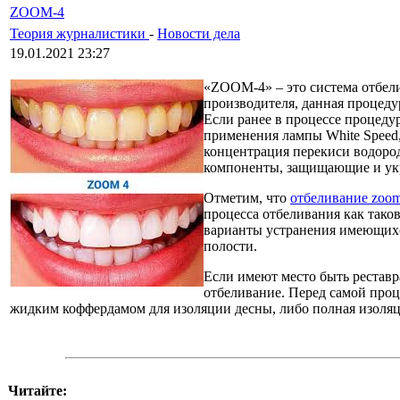
ZOOM-4
Теория журналистики
-
Новости дела
19.01.2021 23:27
«ZOOM-4» – это система отбел
производителя, данная процеду
Если ранее в процессе процеду
применения лампы White Speed,
концентрация перекиси водород
компоненты, защищающие и ук
Отметим, что
отбеливание zoo
процесса отбеливания как тако
варианты устранения имеющихс
полости.
Если имеют место быть реставр
отбеливание. Перед самой проц
жидким коффердамом для изоляции десны, либо полная изоляц
Читайте: