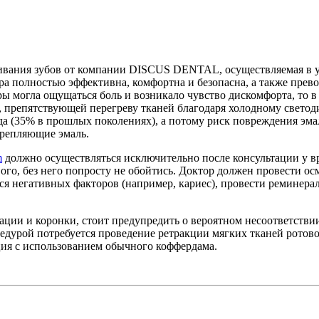
ивания зубов от компании DISCUS DENTAL, осуществляемая в у
ра полностью эффективна, комфортна и безопасна, а также пре
ры могла ощущаться боль и возникало чувство дискомфорта, то в
 препятствующей перегреву тканей благодаря холодному светод
а (35% в прошлых поколениях), а потому риск повреждения эма
репляющие эмаль.
m
должно осуществляться исключительно после консультации у вр
вого, без него попросту не обойтись. Доктор должен провести о
я негативных факторов (например, кариес), провести реминер
ации и коронки, стоит предупредить о вероятном несоответствии
едурой потребуется проведение ретракции мягких тканей ротово
ия с использованием обычного коффердама.