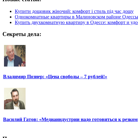
Купити дощовик жіночий: комфорт і стиль під час дощу
Однокомнатные квартиры в Малиновском районе Одесс
Купить двухкомнатную квартиру в Одессе: комфорт и удо
Секреты дела:
Владимир Познер: «Цена свободы – 7 рублей!»
Василий Гатов: «Медиаиндустрии надо готовиться к резком