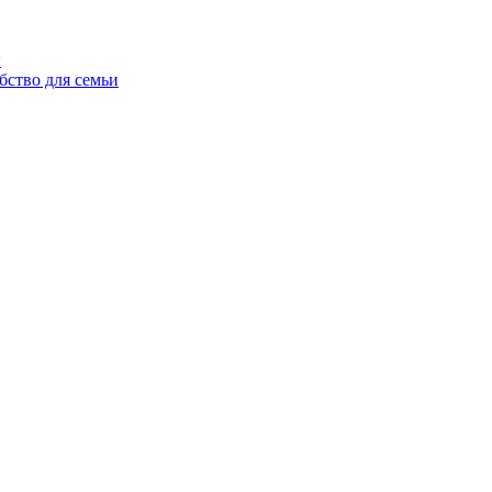
ы
бство для семьи