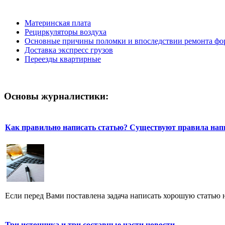
Материнская плата
Рециркуляторы воздуха
Основные причины поломки и впоследствии ремонта фор
Доставка экспресс грузов
Переезды квартирные
Основы журналистики:
Как правильно написать статью? Существуют правила нап
Если перед Вами поставлена задача написать хорошую статью н
Три источника и три составные части новости