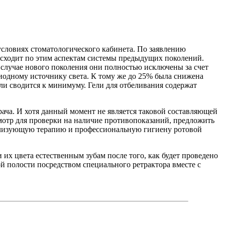
словиях стоматологического кабинета. По заявлению
восходит по этим аспектам системы предыдущих поколений.
 случае нового поколения они полностью исключены за счет
иодному источнику света. К тому же до 25% была снижена
ли сводится к минимуму. Гели для отбеливания содержат
ача. И хотя данный момент не является таковой составляющей
смотр для проверки на наличие противопоказаний, предложить
ализующую терапию и профессиональную гигиену ротовой
 их цвета естественным зубам после того, как будет проведено
й полости посредством специального ретрактора вместе с