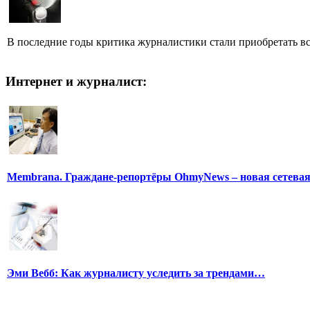
В последние годы критика журналистики стали приобретать все
Интернет и журналист:
Membrana. Граждане-репортёры OhmyNews – новая сетева
Эми Вебб: Как журналисту уследить за трендами…