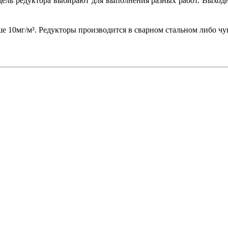
ель редуктора выбирают для выполнения разных работ. Выходн
 10мг/м³. Редукторы производится в сварном стальном либо чуг