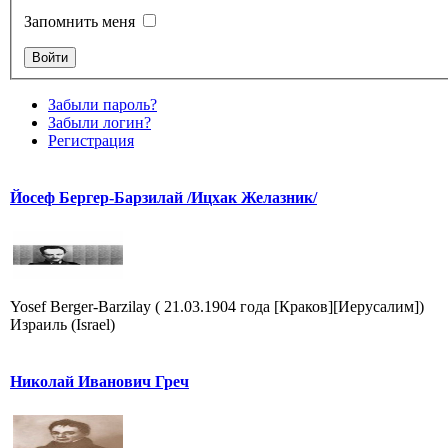
Запомнить меня
Забыли пароль?
Забыли логин?
Регистрация
Йосеф Бергер-Барзилай /Ицхак Желазник/
Yosef Berger-Barzilay ( 21.03.1904 года [Краков][Иерусалим])
Израиль (Israel)
Николай Иванович Греч