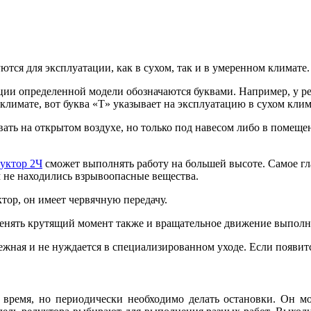
тся для эксплуатации, как в сухом, так и в умеренном климате.
ции определенной модели обозначаются буквами. Например, у ред
лимате, вот буква «Т» указывает на эксплуатацию в сухом клим
ивать на открытом воздухе, но только под навесом либо в помещ
уктор 2Ч
сможет выполнять работу на большей высоте. Самое гл
 не находились взрывоопасные вещества.
тор, он имеет червячную передачу.
 менять крутящий момент также и вращательное движение выпол
ежная и не нуждается в специализированном уходе. Если появит
время, но периодически необходимо делать остановки. Он мож