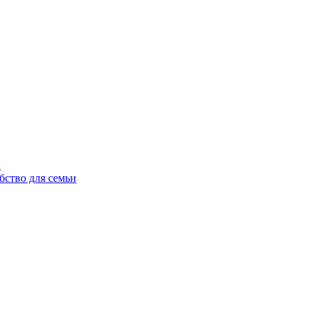
ы
бство для семьи