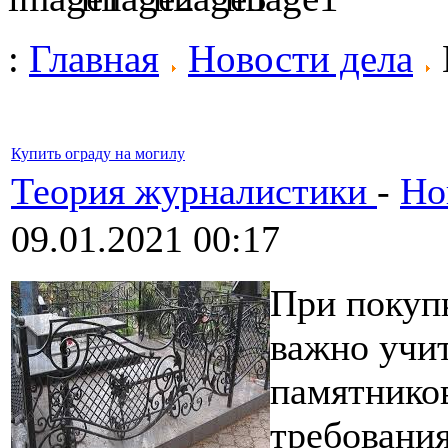
:
Главная
Новости дела
Купить ограду на могилу
Теория журналистики
-
Но
09.01.2021 00:17
При покуп
важно учи
памятников
требовани