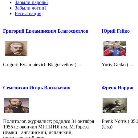
Забыли пароль?
Забыли логин?
Регистрация
Григорий Евлампиевич Благосветлов
Юрий Гейко
Grigorij Evlampievich Blagosvetlov ( ...
Yuriy Geiko ( ...
Семенихин Игорь Васильевич
Френк Норрис
Политолог, журналист; родился 31 октября
Frenk Norris ( 0
1955 г.; окончил МГПИИЯ им. М.Тореза
(Usa)
(языки - английский, испанский,
португальский, япо...