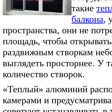
такие
теп
балкона
,
пространства, они не пот
площадь, чтобы открывать/
раздвижным створкам небо
выглядеть просторнее. У т
количество створок.
«Теплый» алюминий распо
камерами и предусматрива
советуют устанавливать в 