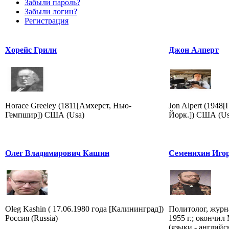
Забыли пароль?
Забыли логин?
Регистрация
Хорейс Грили
Джон Алперт
Horace Greeley (1811[Амхерст, Нью-
Jon Alpert (1948
Гемпшир]) США (Usa)
Йорк.]) США (Us
Олег Владимирович Кашин
Семенихин Игор
Oleg Kashin ( 17.06.1980 года [Калининград])
Политолог, журна
Россия (Russia)
1955 г.; окончи
(языки - английс