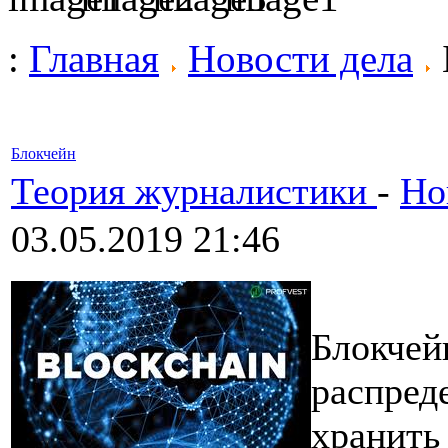
:
Главная
Новости дела
Блокчейн
Теория журналистики
-
Но
03.05.2019 21:46
Блокчей
распред
хранить