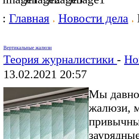
:
Главная
Новости дела
Вертикальные жалюзи
Теория журналистики
-
Но
13.02.2021 20:57
Мы давно
жалюзи, 
привычны
заурядные