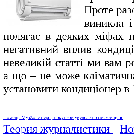
Проте раз
виникла і
полягає в деяких міфах п
негативний вплив кондиці
невеликій статті ми вам р
а що – не може кліматична
установити кондиціонер в 
Помощь МузZone перед покупкой укулеле по низкой цене
Теория журналистики
-
Но