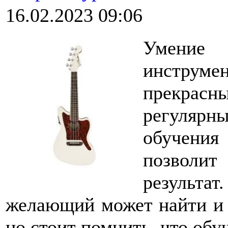
16.02.2023 09:06
Умение
инструм
прекрасн
регулярн
обучени
позволи
результа
желающий может найти и к
но стоит помнить, что обу