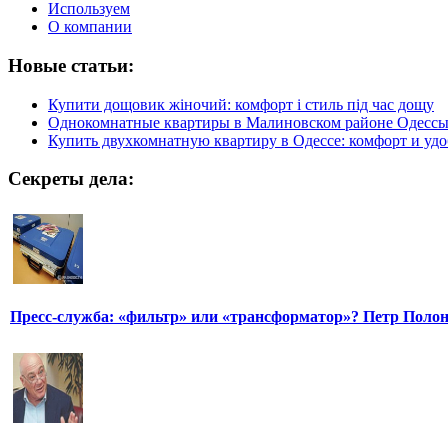
Используем
О компании
Новые статьи:
Купити дощовик жіночий: комфорт і стиль під час дощу
Однокомнатные квартиры в Малиновском районе Одесс
Купить двухкомнатную квартиру в Одессе: комфорт и удо
Секреты дела:
Пресс-служба: «фильтр» или «трансформатор»? Петр Поло