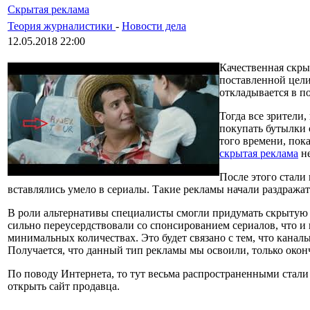
Скрытая реклама
Теория журналистики
-
Новости дела
12.05.2018 22:00
Качественная скрыт
поставленной цели
откладывается в по
Тогда все зрители
покупать бутылки 
того времени, пок
скрытая реклама
не
После этого стал
вставлялись умело в сериалы. Такие рекламы начали раздража
В роли альтернативы специалисты смогли придумать скрытую р
сильно переусердствовали со спонсированием сериалов, что и 
минимальных количествах. Это будет связано с тем, что кана
Получается, что данный тип рекламы мы освоили, только окон
По поводу Интернета, то тут весьма распространенными стали
открыть сайт продавца.