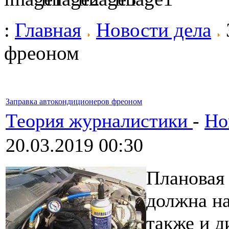
:
Главная
Новости дела
фреоном
Заправка автокондиционеров фреоном
Теория журналистики
-
Но
20.03.2019 00:30
Планова
должна на
также и д