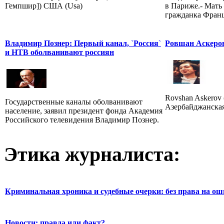
Гемпшир]) США (Usa)
в Париже.- Мать
гражданка Фран
Владимир Познер: Первый канал, `Россия`
Ровшан Аскеро
и НТВ оболванивают россиян
Rovshan Askerov (
Государственные каналы оболванивают
Азербайджанская
население, заявил президент фонда Академия
Российского телевидения Владимир Познер.
Этика журналиста:
Криминальная хроника и судебные очерки: без права на о
Новости: правда или факт?