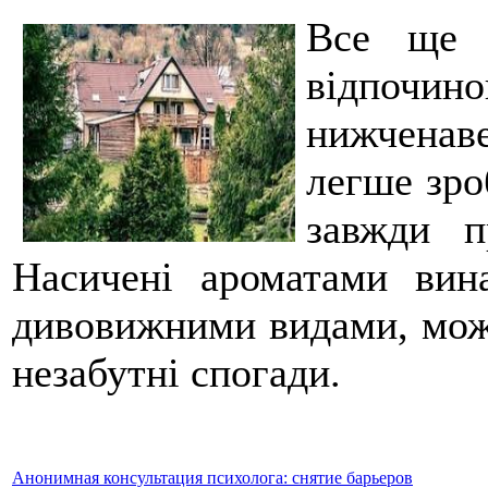
Все ще 
відпочино
нижченав
легше зро
завжди п
Насичені ароматами вин
дивовижними видами, мож
незабутні спогади.
Анонимная консультация психолога: снятие барьеров