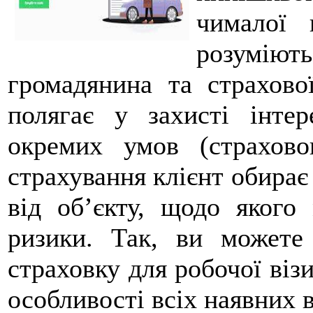
чималої 
розумію
громадянина та страхово
полягає у захисті інтер
окремих умов (страхово
страхування клієнт обирає
від об’єкту, щодо якого
ризики. Так, ви можете
страховку для робочої візи
особливості всіх наявних в