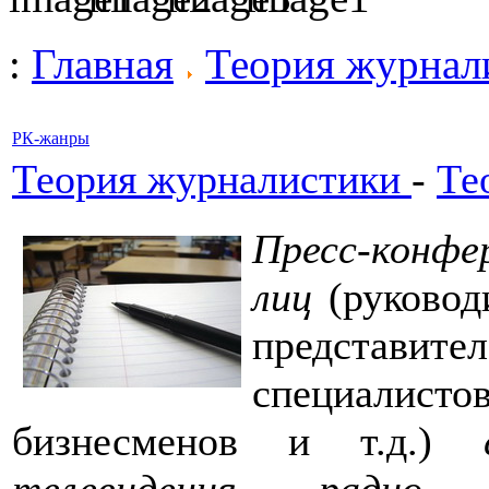
:
Главная
Теория журнал
РК-жанры
Теория журналистики
-
Те
Пресс-конфе
лиц
(руковод
представите
специалистов
бизнесменов и т.д.)