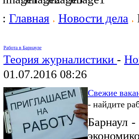
:
Главная
Новости дела
Работа в Барнауле
Теория журналистики
-
Но
01.07.2016 08:26
Свежие вакан
- найдите ра
Барнаул -
экономик